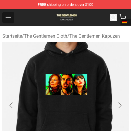
FREE
shipping on orders over $100
The Gentlemen Shop - Official The Gentlemen Merchandi
Open menu
Startseite
/
The Gentlemen Cloth
/
The Gentlemen Kapuzen