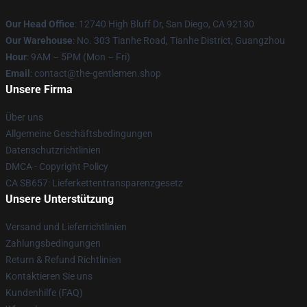
Our Head Office
: 12740 High Bluff Dr, San Diego, CA 92130
Our Warehouse
: No. 303 Tianhe Road, Tianhe District, Guangzhou
Hour
: 9AM – 5PM (Mon – Fri)
Email
: contact@the-gentlemen.shop
Unsere Firma
Über uns
Allgemeine Geschäftsbedingungen
Datenschutzrichtlinien
DMCA - Copyright Policy
CA SB657: Lieferkettentransparenzgesetz
Unsere Unterstützung
Versand und Lieferrichtlinien
Zahlungsbedingungen
Return & Refund Richtlinien
Kontaktieren Sie uns
Kundenhilfe (FAQ)