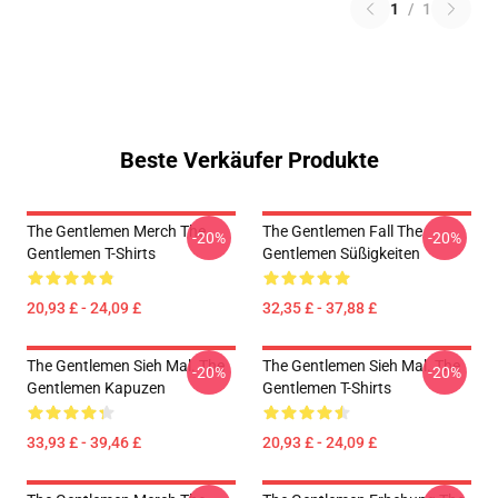
1
/
1
Beste Verkäufer Produkte
The Gentlemen Merch The
The Gentlemen Fall The
-20%
-20%
Gentlemen T-Shirts
Gentlemen Süßigkeiten
20,93 £ - 24,09 £
32,35 £ - 37,88 £
The Gentlemen Sieh Mal. The
The Gentlemen Sieh Mal. The
-20%
-20%
Gentlemen Kapuzen
Gentlemen T-Shirts
33,93 £ - 39,46 £
20,93 £ - 24,09 £