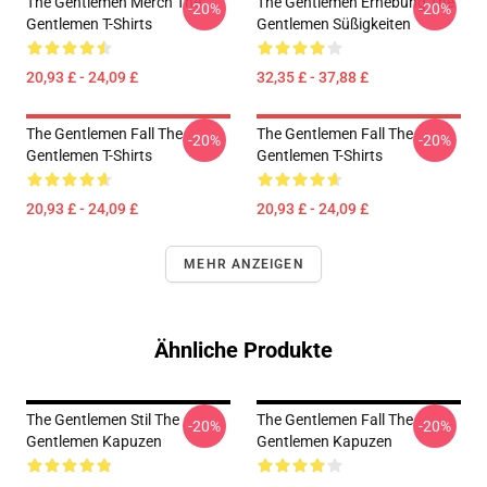
The Gentlemen Merch The
The Gentlemen Erhebung The
-20%
-20%
Gentlemen T-Shirts
Gentlemen Süßigkeiten
20,93 £ - 24,09 £
32,35 £ - 37,88 £
The Gentlemen Fall The
The Gentlemen Fall The
-20%
-20%
Gentlemen T-Shirts
Gentlemen T-Shirts
20,93 £ - 24,09 £
20,93 £ - 24,09 £
MEHR ANZEIGEN
Ähnliche Produkte
The Gentlemen Stil The
The Gentlemen Fall The
-20%
-20%
Gentlemen Kapuzen
Gentlemen Kapuzen