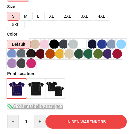
Size
S
M
L
XL
2XL
3XL
4XL
5XL
Color
Default
Print Location
Größentabelle anzeigen
Quantity
IN DEN WARENKORB