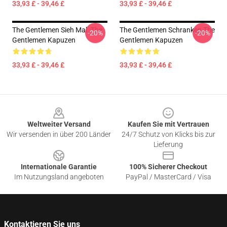
33,93 £ - 39,46 £
33,93 £ - 39,46 £
The Gentlemen Sieh Mal. The
The Gentlemen Schranken The
-20%
-20%
Gentlemen Kapuzen
Gentlemen Kapuzen
33,93 £ - 39,46 £
33,93 £ - 39,46 £
Footer
Weltweiter Versand
Kaufen Sie mit Vertrauen
Wir versenden in über 200 Länder
24/7 Schutz von Klicks bis zur
Lieferung
Internationale Garantie
100% Sicherer Checkout
Im Nutzungsland angeboten
PayPal / MasterCard / Visa
Kontaktieren Sie uns