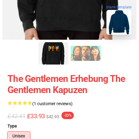
blank template
The Gentlemen Erhebung The
Gentlemen Kapuzen
(1 customer reviews)
£42.41
£33.93
-20%
$42.95
Type
Unisex