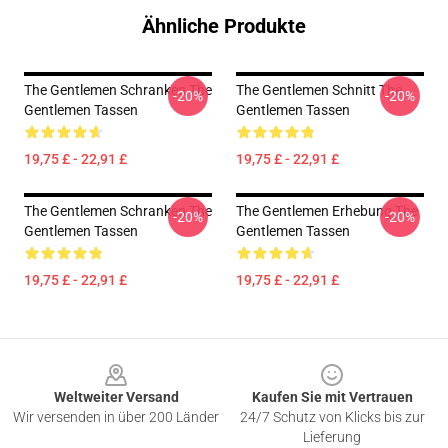
Ähnliche Produkte
The Gentlemen Schranken The
The Gentlemen Schnitt The
-20%
-20%
Gentlemen Tassen
Gentlemen Tassen
19,75 £ - 22,91 £
19,75 £ - 22,91 £
The Gentlemen Schranken The
The Gentlemen Erhebung The
-20%
-20%
Gentlemen Tassen
Gentlemen Tassen
19,75 £ - 22,91 £
19,75 £ - 22,91 £
Footer
Weltweiter Versand
Kaufen Sie mit Vertrauen
Wir versenden in über 200 Länder
24/7 Schutz von Klicks bis zur
Lieferung