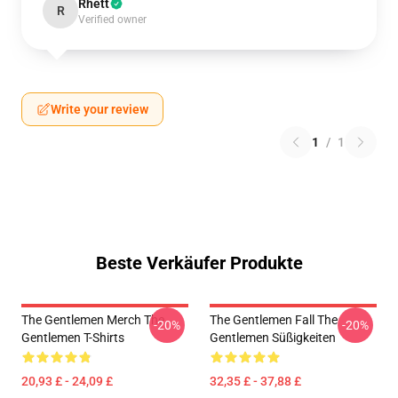
Rhett
R
Verified owner
Write your review
1
/
1
Beste Verkäufer Produkte
The Gentlemen Merch The
The Gentlemen Fall The
-20%
-20%
Gentlemen T-Shirts
Gentlemen Süßigkeiten
20,93 £ - 24,09 £
32,35 £ - 37,88 £