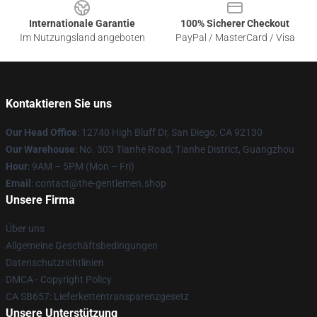
Internationale Garantie
100% Sicherer Checkout
Im Nutzungsland angeboten
PayPal / MasterCard / Visa
Kontaktieren Sie uns
Our Head Office
: 12740 High Bluff Dr, San Diego, CA 92130
Our Warehouse
: No. 303 Tianhe Road, Tianhe District, Guangzhou
Hour
: 9AM – 5PM (Mon – Fri)
Email
: contact@the-gentlemen.shop
Unsere Firma
Über uns
Allgemeine Geschäftsbedingungen
Datenschutzrichtlinien
DMCA - Copyright Policy
CA SB657: Lieferkettentransparenzgesetz
Unsere Unterstützung