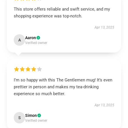
This store offers reliable and swift service, and my
shopping experience was top-notch.
Apr 13, 2025
Aaron
A
Verified owner
I’m so happy with this The Gentlemen mug! It’s even
prettier in person and makes my tea-drinking
experience so much better.
Apr 13, 2025
Simon
S
Verified owner