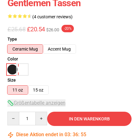
Gentlemen Tassen
(4 customer reviews)
£25.68
£20.54
-20%
$26.00
Type
Ceramic Mug
Accent Mug
Color
Size
11 oz
15 oz
Größentabelle anzeigen
Quantity
IN DEN WARENKORB
Diese Aktion endet in
03
:
36
:
55