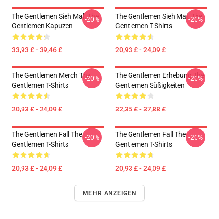
The Gentlemen Sieh Mal. The
The Gentlemen Sieh Mal. The
-20%
-20%
Gentlemen Kapuzen
Gentlemen T-Shirts
33,93 £ - 39,46 £
20,93 £ - 24,09 £
The Gentlemen Merch The
The Gentlemen Erhebung The
-20%
-20%
Gentlemen T-Shirts
Gentlemen Süßigkeiten
20,93 £ - 24,09 £
32,35 £ - 37,88 £
The Gentlemen Fall The
The Gentlemen Fall The
-20%
-20%
Gentlemen T-Shirts
Gentlemen T-Shirts
20,93 £ - 24,09 £
20,93 £ - 24,09 £
MEHR ANZEIGEN