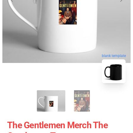
blank template
The Gentlemen Merch The