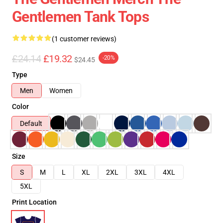
Gentlemen Tank Tops
(1 customer reviews)
£24.14
£19.32
-20%
$24.45
Type
Men
Women
Color
Default
Size
S
M
L
XL
2XL
3XL
4XL
5XL
Print Location