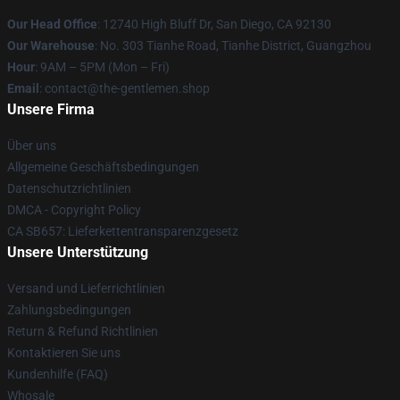
Our Head Office
: 12740 High Bluff Dr, San Diego, CA 92130
Our Warehouse
: No. 303 Tianhe Road, Tianhe District, Guangzhou
Hour
: 9AM – 5PM (Mon – Fri)
Email
: contact@the-gentlemen.shop
Unsere Firma
Über uns
Allgemeine Geschäftsbedingungen
Datenschutzrichtlinien
DMCA - Copyright Policy
CA SB657: Lieferkettentransparenzgesetz
Unsere Unterstützung
Versand und Lieferrichtlinien
Zahlungsbedingungen
Return & Refund Richtlinien
Kontaktieren Sie uns
Kundenhilfe (FAQ)
Whosale