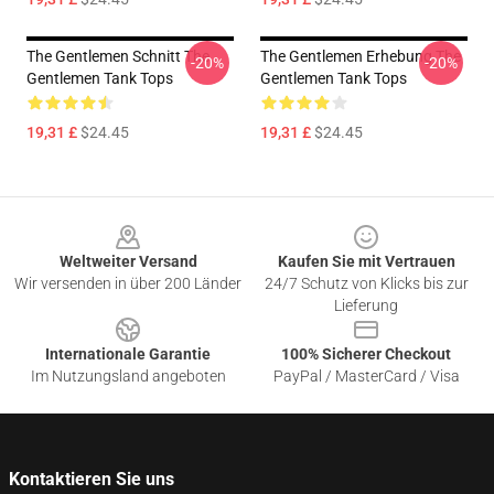
The Gentlemen Schnitt The
The Gentlemen Erhebung The
-20%
-20%
Gentlemen Tank Tops
Gentlemen Tank Tops
19,31 £
$24.45
19,31 £
$24.45
Footer
Weltweiter Versand
Kaufen Sie mit Vertrauen
Wir versenden in über 200 Länder
24/7 Schutz von Klicks bis zur
Lieferung
Internationale Garantie
100% Sicherer Checkout
Im Nutzungsland angeboten
PayPal / MasterCard / Visa
Kontaktieren Sie uns