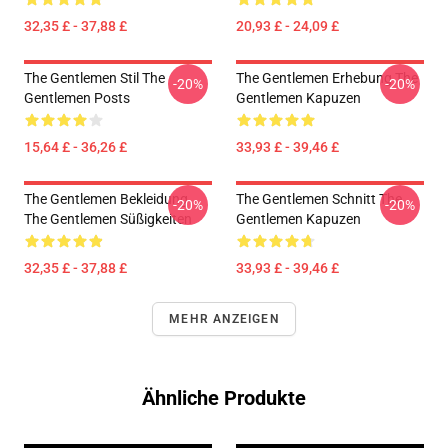
32,35 £ - 37,88 £
20,93 £ - 24,09 £
The Gentlemen Stil The
The Gentlemen Erhebung The
-20%
-20%
Gentlemen Posts
Gentlemen Kapuzen
15,64 £ - 36,26 £
33,93 £ - 39,46 £
The Gentlemen Bekleidung
The Gentlemen Schnitt The
-20%
-20%
The Gentlemen Süßigkeiten
Gentlemen Kapuzen
32,35 £ - 37,88 £
33,93 £ - 39,46 £
MEHR ANZEIGEN
Ähnliche Produkte