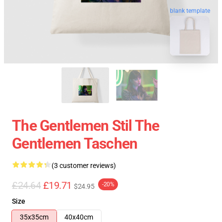
blank template
The Gentlemen Stil The
Gentlemen Taschen
(3 customer reviews)
£24.64
£19.71
-20%
$24.95
Size
35x35cm
40x40cm