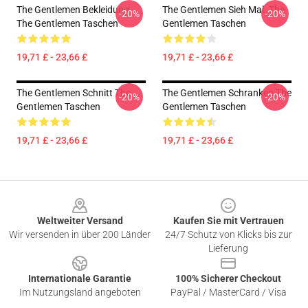
The Gentlemen Bekleidung
The Gentlemen Sieh Mal. The
-20%
-20%
The Gentlemen Taschen
Gentlemen Taschen
19,71 £ - 23,66 £
19,71 £ - 23,66 £
The Gentlemen Schnitt The
The Gentlemen Schranken The
-20%
-20%
Gentlemen Taschen
Gentlemen Taschen
19,71 £ - 23,66 £
19,71 £ - 23,66 £
Footer
Weltweiter Versand
Kaufen Sie mit Vertrauen
Wir versenden in über 200 Länder
24/7 Schutz von Klicks bis zur
Lieferung
Internationale Garantie
100% Sicherer Checkout
Im Nutzungsland angeboten
PayPal / MasterCard / Visa