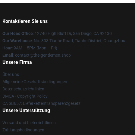
Kontaktieren Sie uns
Our Head Office
: 12740 High Bluff Dr, San Diego, CA 92130
Our Warehouse
: No. 303 Tianhe Road, Tianhe District, Guangzhou
Hour
: 9AM – 5PM (Mon – Fri)
Email
: contact@the-gentlemen.shop
Unsere Firma
Über uns
Allgemeine Geschäftsbedingungen
Datenschutzrichtlinien
DMCA - Copyright Policy
CA SB657: Lieferkettentransparenzgesetz
Unsere Unterstützung
Versand und Lieferrichtlinien
Zahlungsbedingungen