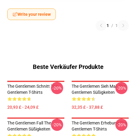
Write your review
1
/
1
Beste Verkäufer Produkte
The Gentlemen Schnitt The
The Gentlemen Sieh Mal. The
-20%
-20%
Gentlemen T-Shirts
Gentlemen Süßigkeiten
20,93 £ - 24,09 £
32,35 £ - 37,88 £
The Gentlemen Fall The
The Gentlemen Erhebung The
-20%
-20%
Gentlemen Süßigkeiten
Gentlemen T-Shirts