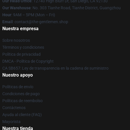
Our Head Office
: 12740 High Bluff Dr, San Diego, CA 92130
Our Warehouse
: No. 303 Tianhe Road, Tianhe District, Guangzhou
Hour
: 9AM – 5PM (Mon – Fri)
Email
: contact@the-gentlemen.shop
Nuestra empresa
Sobre nosotros
Términos y condiciones
Política de privacidad
DMCA - Política de Copyright
CA SB657: Ley de transparencia en la cadena de suministro
Nuestro apoyo
Políticas de envío
Condiciones de pago
Políticas de reembolso
Contáctenos
Ayuda al cliente (FAQ)
Mayorista
Nuestra tienda