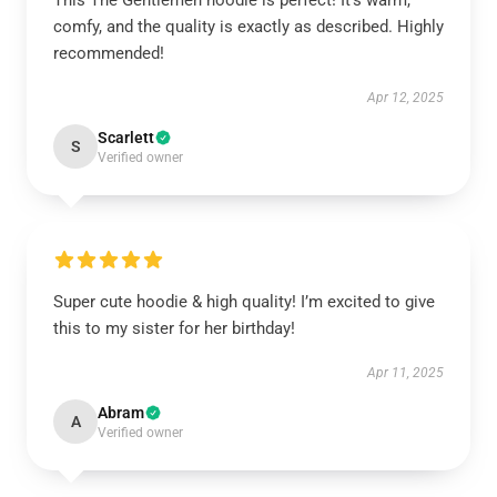
This The Gentlemen hoodie is perfect! It’s warm,
comfy, and the quality is exactly as described. Highly
recommended!
Apr 12, 2025
Scarlett
S
Verified owner
Super cute hoodie & high quality! I’m excited to give
this to my sister for her birthday!
Apr 11, 2025
Abram
A
Verified owner