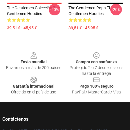
The Gentlemen Colección The
The Gentlemen Ropa The
-20%
-20%
Gentlemen Hoodies
Gentlemen Hoodies
39,51 € - 45,95 €
39,51 € - 45,95 €
Footer
Envío mundial
Compra con confianza
Enviamos a más de 200 países
Protegido 24/7 desde los clics
hasta la entrega
Garantía internacional
Pago 100% seguro
Ofrecido en el país de uso
PayPal / MasterCard / Visa
Contáctenos