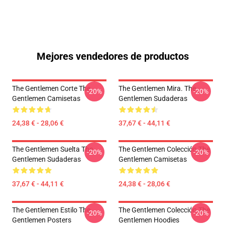
Mejores vendedores de productos
The Gentlemen Corte The
The Gentlemen Mira. The
-20%
-20%
Gentlemen Camisetas
Gentlemen Sudaderas
24,38 € - 28,06 €
37,67 € - 44,11 €
The Gentlemen Suelta The
The Gentlemen Colección The
-20%
-20%
Gentlemen Sudaderas
Gentlemen Camisetas
37,67 € - 44,11 €
24,38 € - 28,06 €
The Gentlemen Estilo The
The Gentlemen Colección The
-20%
-20%
Gentlemen Posters
Gentlemen Hoodies