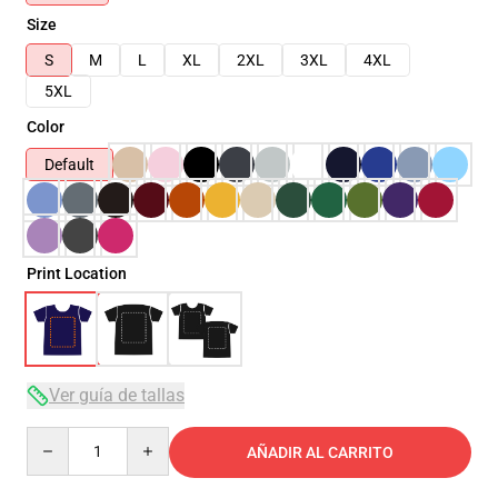
Size
S
M
L
XL
2XL
3XL
4XL
5XL
Color
Default
Print Location
Ver guía de tallas
Quantity
AÑADIR AL CARRITO