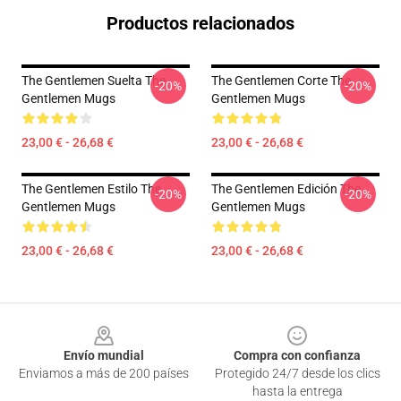
Productos relacionados
The Gentlemen Suelta The
The Gentlemen Corte The
-20%
-20%
Gentlemen Mugs
Gentlemen Mugs
23,00 € - 26,68 €
23,00 € - 26,68 €
The Gentlemen Estilo The
The Gentlemen Edición The
-20%
-20%
Gentlemen Mugs
Gentlemen Mugs
23,00 € - 26,68 €
23,00 € - 26,68 €
Footer
Envío mundial
Compra con confianza
Enviamos a más de 200 países
Protegido 24/7 desde los clics
hasta la entrega