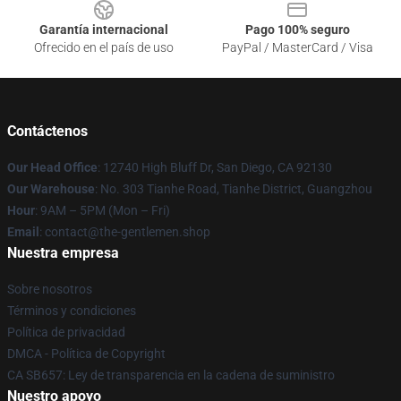
Garantía internacional
Pago 100% seguro
Ofrecido en el país de uso
PayPal / MasterCard / Visa
Contáctenos
Our Head Office
: 12740 High Bluff Dr, San Diego, CA 92130
Our Warehouse
: No. 303 Tianhe Road, Tianhe District, Guangzhou
Hour
: 9AM – 5PM (Mon – Fri)
Email
: contact@the-gentlemen.shop
Nuestra empresa
Sobre nosotros
Términos y condiciones
Política de privacidad
DMCA - Política de Copyright
CA SB657: Ley de transparencia en la cadena de suministro
Nuestro apoyo