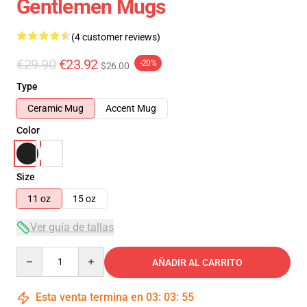
Gentlemen Mugs
(4 customer reviews)
€29.90
€23.92
-20%
$26.00
Type
Ceramic Mug
Accent Mug
Color
Size
11 oz
15 oz
Ver guía de tallas
Quantity
AÑADIR AL CARRITO
Esta venta termina en
03
:
03
:
54