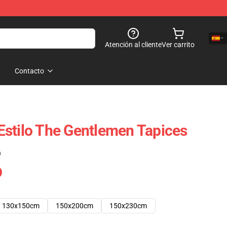
Atención al cliente
Ver carrito
Contacto
stilo The Gentlemen Tapices
)
130x150cm
150x200cm
150x230cm