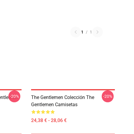
1
/
1
-20%
-20%
entlemen
The Gentlemen Colección The
Gentlemen Camisetas
24,38 € - 28,06 €