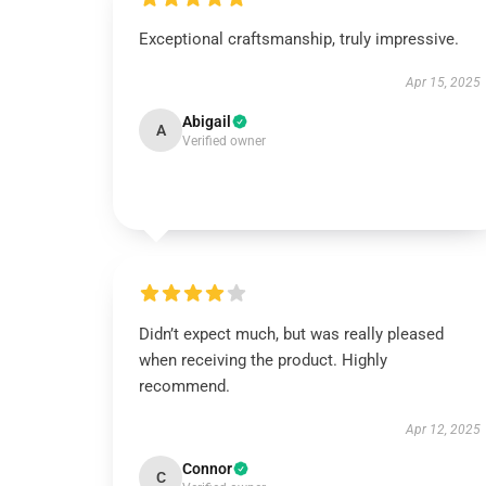
Exceptional craftsmanship, truly impressive.
Apr 15, 2025
Abigail
A
Verified owner
Didn’t expect much, but was really pleased
when receiving the product. Highly
recommend.
Apr 12, 2025
Connor
C