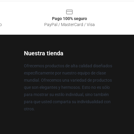
Pago 100% seguro
o
PayPal / MasterCard / Visa
Nuestra tienda
Ofrecemos productos de alta calidad diseñados
específicamente por nuestro equipo de clase
mundial. Ofrecemos una variedad de productos
que son elegantes y hermosos. Esto no es sólo
para mostrar su estilo individual, sino también
para que usted comparta su individualidad con
otros.