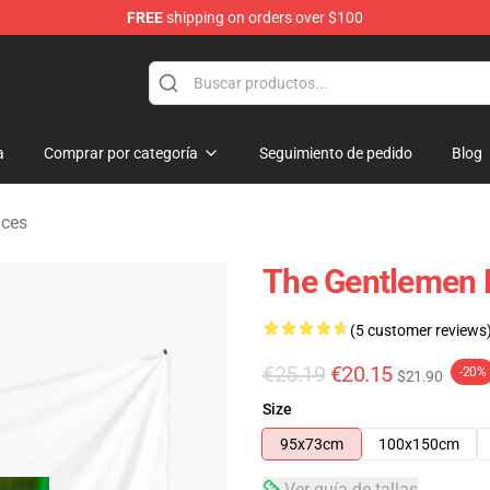
FREE
shipping on orders over $100
dise Store
a
Comprar por categoría
Seguimiento de pedido
Blog
ices
The Gentlemen E
(5 customer reviews
€25.19
€20.15
-20%
$21.90
Size
95x73cm
100x150cm
Ver guía de tallas