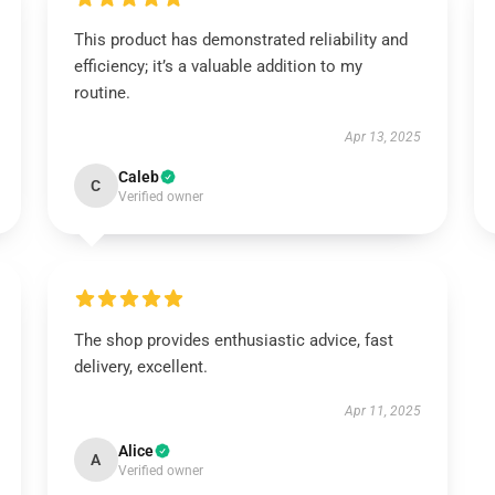
This product has demonstrated reliability and
efficiency; it’s a valuable addition to my
routine.
Apr 13, 2025
Caleb
C
Verified owner
The shop provides enthusiastic advice, fast
delivery, excellent.
Apr 11, 2025
Alice
A
Verified owner