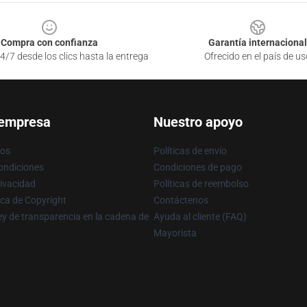
Compra con confianza
Garantía internacional
4/7 desde los clics hasta la entrega
Ofrecido en el país de us
 empresa
Nuestro apoyo
ros
Políticas de envío
ondiciones
Condiciones de pago
rivacidad
Políticas de reembolso
ica de Copyright
Contáctenos
y de transparencia en la cadena de
Ayuda al cliente (FAQ)
Mayorista