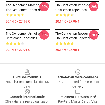
The Gentlemen Marchandises
The Gentlemen Regarde. The
-20%
-20%
The Gentlemen Tapestries
Gentlemen Tapestries
20,14 € - 27,96 €
20,14 € - 27,96 €
The Gentlemen Armoire The
The Gentlemen Recouvrement
-20%
-20%
Gentlemen Tapestries
The Gentlemen Tapestries
20,14 € - 27,96 €
20,14 € - 27,96 €
Footer
Livraison mondiale
Achetez en toute confiance
Nous livrons dans plus de 200
24/7 Protected from clicks to
pays
delivery
Garantie internationale
Paiement 100% sécurisé
Offert dans le pays d'utilisation
PayPal / MasterCard / Visa