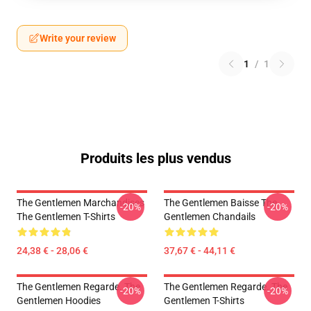
Write your review
1
/
1
Produits les plus vendus
The Gentlemen Marchandises
The Gentlemen Baisse The
-20%
-20%
The Gentlemen T-Shirts
Gentlemen Chandails
24,38 € - 28,06 €
37,67 € - 44,11 €
The Gentlemen Regarde. The
The Gentlemen Regarde. The
-20%
-20%
Gentlemen Hoodies
Gentlemen T-Shirts