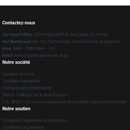
Contactez-nous
Our Head Office
: 12740 High Bluff Dr, San Diego, CA 92130
Our Warehouse
: No. 303 Tianhe Road, Tianhe District, Guangzhou
Hour
: 9AM – 5PM (Mon – Fri)
Email
: contact@the-gentlemen.shop
Notre société
À propos de nous
Conditions générales
Politiques de confidentialité
DMCA - Politique sur le droit d'auteur
C.A. SB657 : Loi sur la transparence de la chaîne d'approvisionnement
Notre soutien
Politiques d'expédition et de livraison
Conditions de paiement