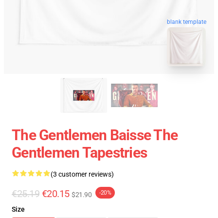
blank template
The Gentlemen Baisse The
Gentlemen Tapestries
(3 customer reviews)
€25.19
€20.15
-20%
$21.90
Size