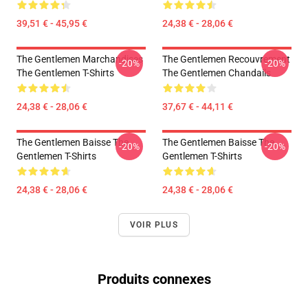
39,51 € - 45,95 €
24,38 € - 28,06 €
The Gentlemen Marchandises
The Gentlemen Recouvrement
-20%
-20%
The Gentlemen T-Shirts
The Gentlemen Chandails
24,38 € - 28,06 €
37,67 € - 44,11 €
The Gentlemen Baisse The
The Gentlemen Baisse The
-20%
-20%
Gentlemen T-Shirts
Gentlemen T-Shirts
24,38 € - 28,06 €
24,38 € - 28,06 €
VOIR PLUS
Produits connexes