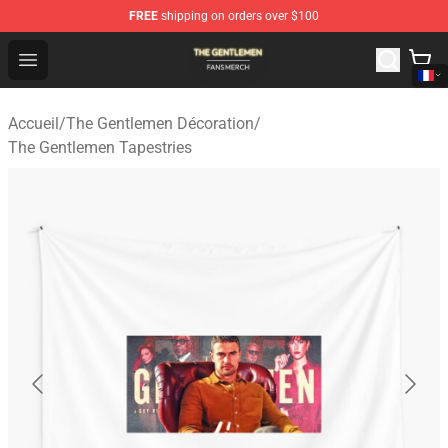
FREE
shipping on orders over $100
The Gentlemen Shop - Official The Gentlemen Merchandi
Open menu
Accueil
/
The Gentlemen Décoration
/
The Gentlemen Tapestries