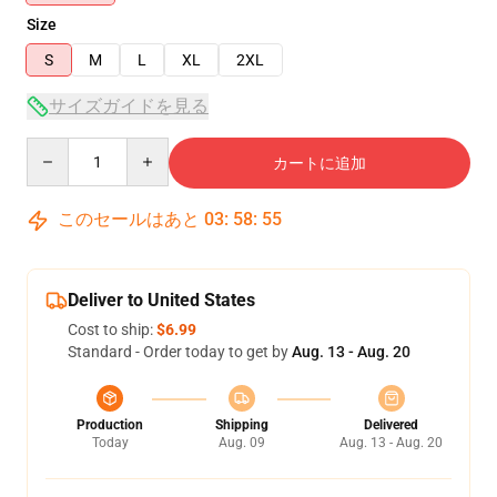
Size
S
M
L
XL
2XL
サイズガイドを見る
Quantity
カートに追加
このセールはあと
03
:
58
:
54
Deliver to United States
Cost to ship:
$6.99
Standard - Order today to get by
Aug. 13 - Aug. 20
Production
Shipping
Delivered
Today
Aug. 09
Aug. 13 - Aug. 20