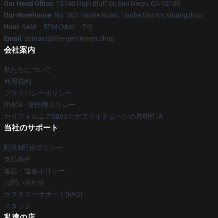
Our Head Office
: 12740 High Bluff Dr, San Diego, CA 92130
Our Warehouse
: No. 303 Tianhe Road, Tianhe District, Guangzhou
Hour
: 9AM – 5PM (Mon – Fri)
Email
: contact@the-gentlemen.shop
会社案内
私たちについて
利用規約
プライバシーポリシー
DMCA - 著作権ポリシー
カリフォルニアSB657: サプライチェーンの透明性法
当社のサポート
配送&配送ポリシー
支払条件
返品・返金ポリシー
お問い合わせ
カスタマーサポート(FAQ)
スタッフ
私達の店