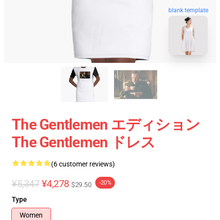
blank template
The Gentlemen エディション
The Gentlemen ドレス
(6 customer reviews)
¥5,347
¥4,278
-20%
$29.50
Type
Women