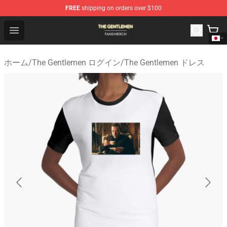
FREE
shipping on orders over $100
The Gentlemen Shop - Official The Gentlemen Merchandi
Open menu
ホーム
/
The Gentlemen ログイン
/
The Gentlemen ドレス