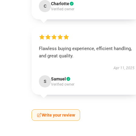
Charlotte
C
Verified owner
Flawless buying experience, efficient handling,
and great quality.
Apr 11, 2025
Samuel
S
Verified owner
Write your review