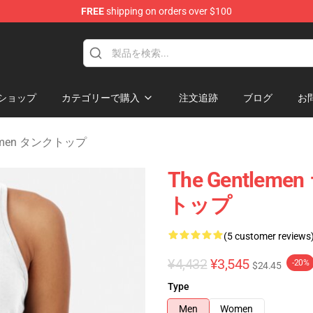
FREE
shipping on orders over $100
dise Store
ショップ
カテゴリーで購入
注文追跡
ブログ
お
lemen タンクトップ
The Gentleme
トップ
(5 customer reviews
¥4,432
¥3,545
-20%
$24.45
Type
Men
Women