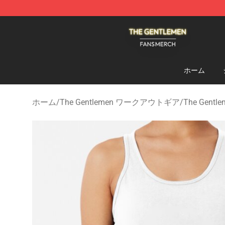
The Gentlemen Shop - Official The Gentlemen Merchan
ホーム
ホーム
/
The Gentlemen ワークアウトギア
/
The Gent