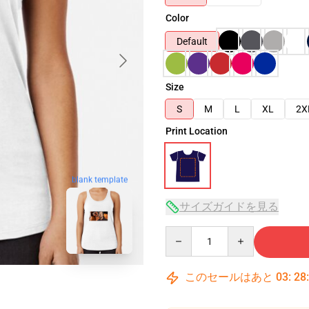
Color
Default
Size
S
M
L
XL
2X
Print Location
blank template
サイズガイドを見る
Quantity
このセールはあと
03
:
28