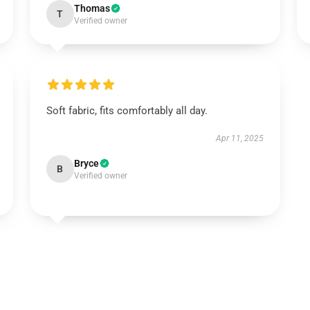
Thomas
T
Verified owner
Soft fabric, fits comfortably all day.
Apr 11, 2025
Bryce
B
Verified owner