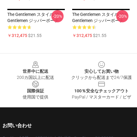
The Gentlemen スタイル The
The Gentlemen スタイル The
-20%
-20%
Gentlemen ジッパーポーチ
Gentlemen ジッパーポーチ
￥312,475
$21.55
￥312,475
$21.55
Footer
世界中に配送
安心してお買い物
200カ国以上に配送
クリックから配送まで24/7保護
国際保証
100％安全なチェックアウト
使用国で提供
PayPal / マスターカード / ビザ
お問い合わせ