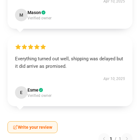
Apr 10, 2025
Mason
M
Verified owner
Everything turned out well, shipping was delayed but
it did arrive as promised.
Apr 10, 2025
Esme
E
Verified owner
Write your review
1
/
1