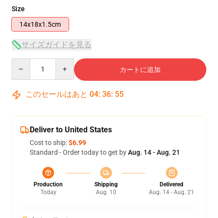
Size
14x18x1.5cm
サイズガイドを見る
Quantity
カートに追加
このセールはあと
04
:
36
:
54
Deliver to United States
Cost to ship:
$6.99
Standard - Order today to get by
Aug. 14 - Aug. 21
Production
Shipping
Delivered
Today
Aug. 10
Aug. 14 - Aug. 21