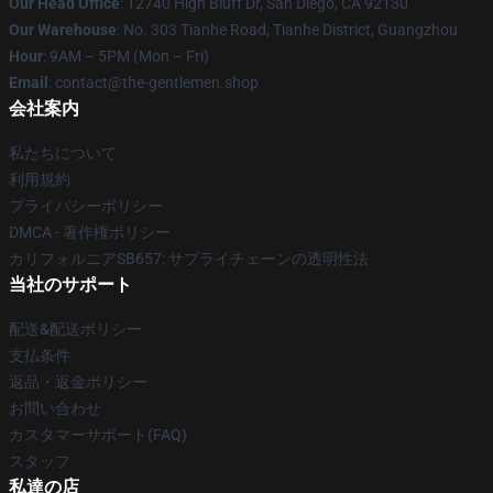
Our Head Office
: 12740 High Bluff Dr, San Diego, CA 92130
Our Warehouse
: No. 303 Tianhe Road, Tianhe District, Guangzhou
Hour
: 9AM – 5PM (Mon – Fri)
Email
: contact@the-gentlemen.shop
会社案内
私たちについて
利用規約
プライバシーポリシー
DMCA - 著作権ポリシー
カリフォルニアSB657: サプライチェーンの透明性法
当社のサポート
配送&配送ポリシー
支払条件
返品・返金ポリシー
お問い合わせ
カスタマーサポート(FAQ)
スタッフ
私達の店