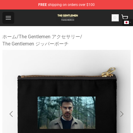
FREE
shipping on orders over $100
The Gentlemen Shop - Official The Gentlemen Merchandi
Open menu
ホーム
/
The Gentlemen アクセサリー
/
The Gentlemen ジッパーポーチ