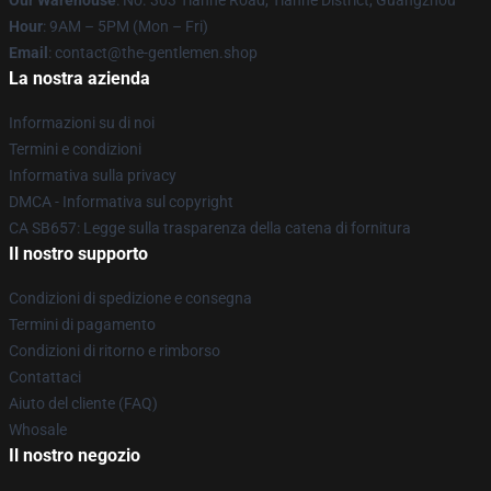
Our Warehouse
: No. 303 Tianhe Road, Tianhe District, Guangzhou
Hour
: 9AM – 5PM (Mon – Fri)
Email
: contact@the-gentlemen.shop
La nostra azienda
Informazioni su di noi
Termini e condizioni
Informativa sulla privacy
DMCA - Informativa sul copyright
CA SB657: Legge sulla trasparenza della catena di fornitura
Il nostro supporto
Condizioni di spedizione e consegna
Termini di pagamento
Condizioni di ritorno e rimborso
Contattaci
Aiuto del cliente (FAQ)
Whosale
Il nostro negozio