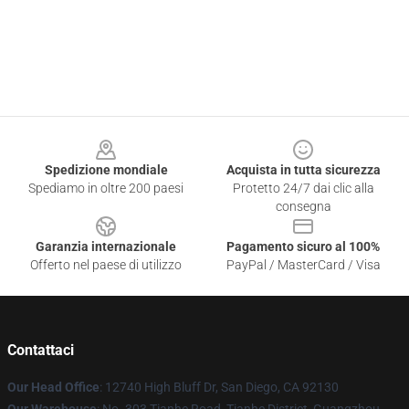
Footer
Spedizione mondiale
Acquista in tutta sicurezza
Spediamo in oltre 200 paesi
Protetto 24/7 dai clic alla
consegna
Garanzia internazionale
Pagamento sicuro al 100%
Offerto nel paese di utilizzo
PayPal / MasterCard / Visa
Contattaci
Our Head Office
: 12740 High Bluff Dr, San Diego, CA 92130