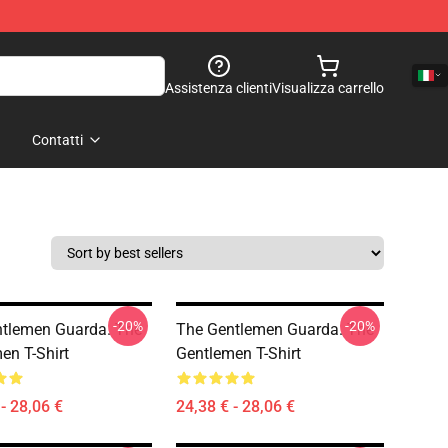
Assistenza clienti
Visualizza carrello
Contatti
-20%
-20%
tlemen Guarda. The
The Gentlemen Guarda. The
en T-Shirt
Gentlemen T-Shirt
- 28,06 €
24,38 € - 28,06 €