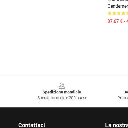
Gentlemen
37,67 € - 
Footer
Spedizione mondiale
A
Spediamo in oltre 200 paesi
Protet
Contattaci
La nostr