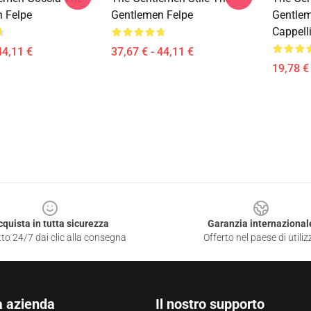
 Felpe
Gentlemen Felpe
Gentlem
Cappell
44,11 €
37,67 € - 44,11 €
19,78 € 
cquista in tutta sicurezza
Garanzia internazional
to 24/7 dai clic alla consegna
Offerto nel paese di utiliz
a azienda
Il nostro supporto