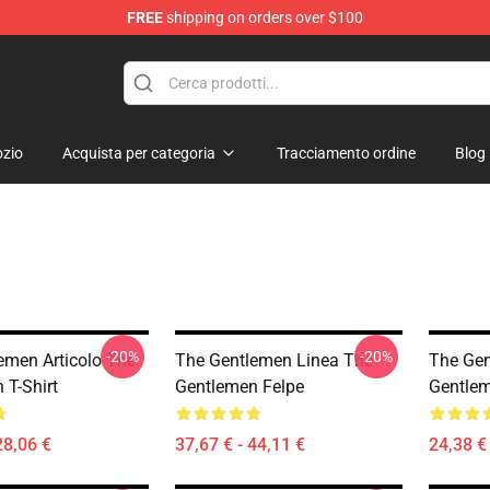
FREE
shipping on orders over $100
dise Store
zio
Acquista per categoria
Tracciamento ordine
Blog
-20%
-20%
emen Articolo The
The Gentlemen Linea The
The Gen
 T-Shirt
Gentlemen Felpe
Gentlem
28,06 €
37,67 € - 44,11 €
24,38 € 