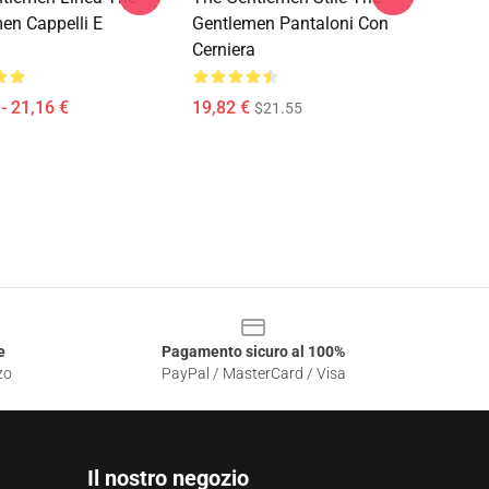
en Cappelli E
Gentlemen Pantaloni Con
i
Cerniera
- 21,16 €
19,82 €
$21.55
e
Pagamento sicuro al 100%
zo
PayPal / MasterCard / Visa
Il nostro negozio