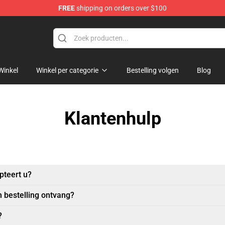
FREE
shipping on orders over $100
dise Store
Winkel
Winkel per categorie
Bestelling volgen
Blog
Klantenhulp
pteert u?
n bestelling ontvang?
?