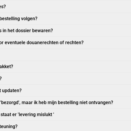
es?
bestelling volgen?
s in het dossier bewaren?
voor eventuele douanerechten of rechten?
pakket?
?
et updaten?
'bezorgd', maar ik heb mijn bestelling niet ontvangen?
staat er 'levering mislukt '
teuning?