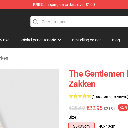
FREE
shipping on orders over $100
dise Store
Winkel
Winkel per categorie
Bestelling volgen
Blog
kken
The Gentlemen 
Zakken
(1 customer reviews
€28.69
€22.95
-20%
$24.95
Size
35x35cm
40x40cm