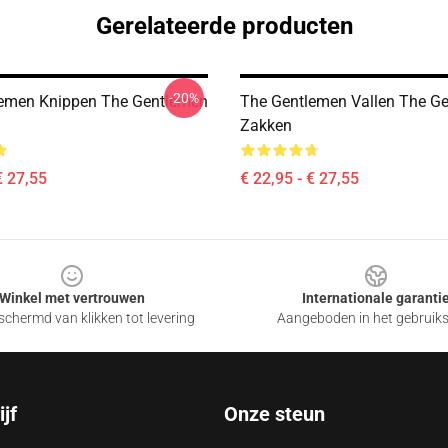
Gerelateerde producten
-20%
emen Knippen The Gentlemen
The Gentlemen Vallen The G
Zakken
€ 27,55
€ 22,95 - € 27,55
Winkel met vertrouwen
Internationale garanti
chermd van klikken tot levering
Aangeboden in het gebruik
jf
Onze steun