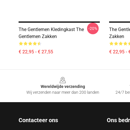
-20%
The Gentlemen Kledingkast The
The Gentl
Gentlemen Zakken
Zakken
€ 22,95 - € 27,55
€ 22,95 - 
Footer
Wereldwijde verzending
Wij verzenden naar meer dan 200 landen
24/7 bes
Contacteer ons
Ons bedri