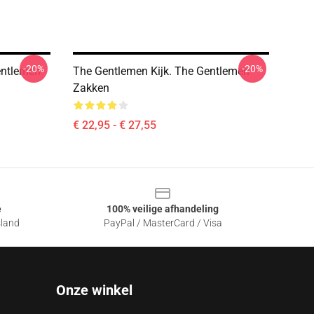
-20%
-20%
entlemen
The Gentlemen Kijk. The Gentlemen
Zakken
€ 22,95 - € 27,55
e
100% veilige afhandeling
sland
PayPal / MasterCard / Visa
Onze winkel