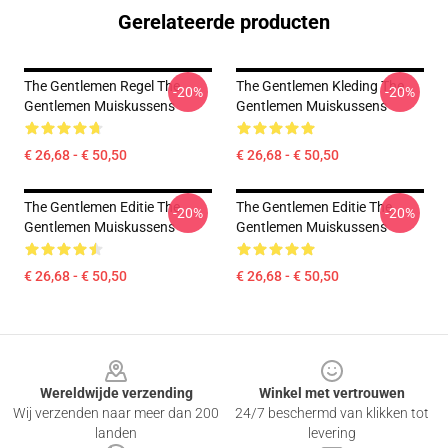
Gerelateerde producten
The Gentlemen Regel The
The Gentlemen Kleding The
-20%
-20%
Gentlemen Muiskussens
Gentlemen Muiskussens
€ 26,68 - € 50,50
€ 26,68 - € 50,50
The Gentlemen Editie The
The Gentlemen Editie The
-20%
-20%
Gentlemen Muiskussens
Gentlemen Muiskussens
€ 26,68 - € 50,50
€ 26,68 - € 50,50
Footer
Wereldwijde verzending
Winkel met vertrouwen
Wij verzenden naar meer dan 200
24/7 beschermd van klikken tot
landen
levering