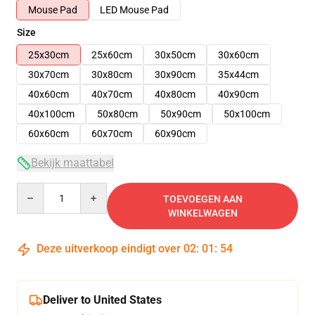
Mouse Pad
LED Mouse Pad
Size
25x30cm
25x60cm
30x50cm
30x60cm
30x70cm
30x80cm
30x90cm
35x44cm
40x60cm
40x70cm
40x80cm
40x90cm
40x100cm
50x80cm
50x90cm
50x100cm
60x60cm
60x70cm
60x90cm
Bekijk maattabel
Quantity
TOEVOEGEN AAN
WINKELWAGEN
Deze uitverkoop eindigt over
02
:
01
:
53
Deliver to United States