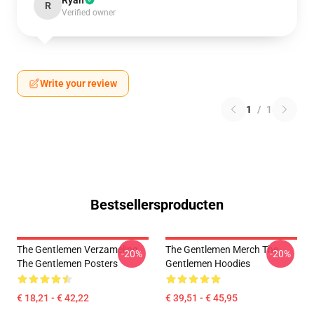
Ryan
R
Verified owner
Write your review
1
/
1
Bestsellersproducten
The Gentlemen Verzameling
The Gentlemen Merch The
-20%
-20%
The Gentlemen Posters
Gentlemen Hoodies
€ 18,21 - € 42,22
€ 39,51 - € 45,95