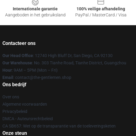
Internationale garantie
100% veilige afhandeling
Aangeboden in het gebruiksland
PayPal / MasterCard / Visa
Contacteer ons
Our Head Office
: 12740 High Bluff Dr, San Diego, CA 92130
Our Warehouse
: No. 303 Tianhe Road, Tianhe District, Guangzhou
Hour
: 9AM – 5PM (Mon – Fri)
Email
: contact@the-gentlemen.shop
Ons bedrijf
Over ons
Algemene voorwaarden
Privacybeleid
DMCA - Auteursrechtbeleid
CA SB657: Wet op de transparantie van de toeleveringsketen
Onze steun