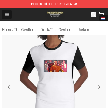
FREE
shipping on orders over $100
The Gentlemen Shop - Official The Gentlemen Merchandi
Open menu
Home
/
The Gentlemen Doek
/
The Gentlemen Jurken