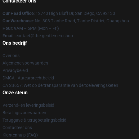
Contacteer ons
Our Head Office
: 12740 High Bluff Dr, San Diego, CA 92130
Our Warehouse
: No. 303 Tianhe Road, Tianhe District, Guangzhou
Hour
: 9AM – 5PM (Mon – Fri)
Email
: contact@the-gentlemen.shop
Ons bedrijf
Over ons
Algemene voorwaarden
Privacybeleid
DMCA - Auteursrechtbeleid
CA SB657: Wet op de transparantie van de toeleveringsketen
Onze steun
Verzend- en leveringsbeleid
Betalingsvoorwaarden
Teruggave & terugbetalingsbeleid
Contacteer ons
Klantenhulp (FAQ)