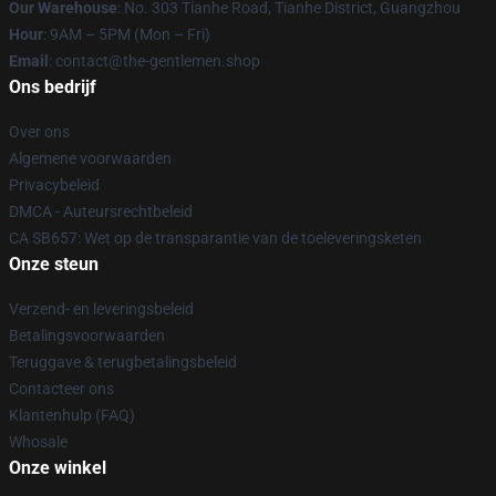
Our Warehouse
: No. 303 Tianhe Road, Tianhe District, Guangzhou
Hour
: 9AM – 5PM (Mon – Fri)
Email
: contact@the-gentlemen.shop
Ons bedrijf
Over ons
Algemene voorwaarden
Privacybeleid
DMCA - Auteursrechtbeleid
CA SB657: Wet op de transparantie van de toeleveringsketen
Onze steun
Verzend- en leveringsbeleid
Betalingsvoorwaarden
Teruggave & terugbetalingsbeleid
Contacteer ons
Klantenhulp (FAQ)
Whosale
Onze winkel