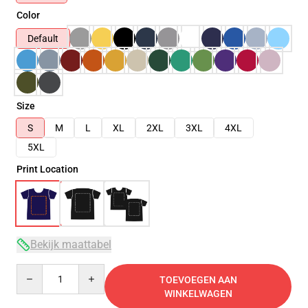
Color
Default
Size
S
M
L
XL
2XL
3XL
4XL
5XL
Print Location
Bekijk maattabel
Quantity
TOEVOEGEN AAN
WINKELWAGEN