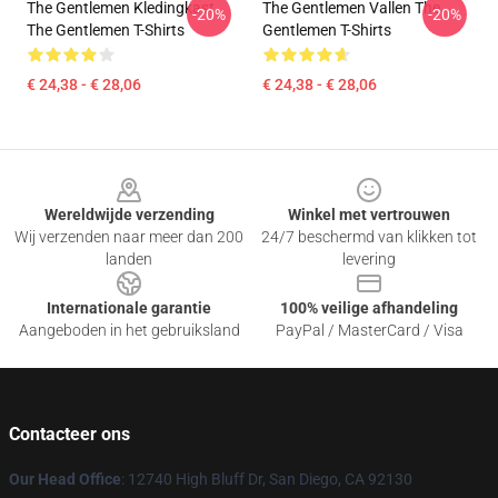
The Gentlemen Kledingkast
The Gentlemen Vallen The
-20%
-20%
The Gentlemen T-Shirts
Gentlemen T-Shirts
€ 24,38 - € 28,06
€ 24,38 - € 28,06
Footer
Wereldwijde verzending
Winkel met vertrouwen
Wij verzenden naar meer dan 200
24/7 beschermd van klikken tot
landen
levering
Internationale garantie
100% veilige afhandeling
Aangeboden in het gebruiksland
PayPal / MasterCard / Visa
Contacteer ons
Our Head Office
: 12740 High Bluff Dr, San Diego, CA 92130