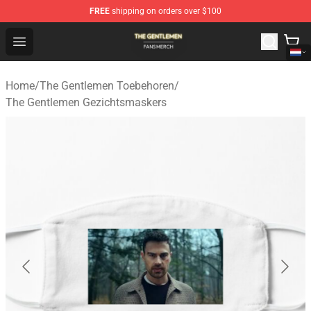
FREE
shipping on orders over $100
The Gentlemen Shop - Official The Gentlemen Merchandi
Open menu
Home
/
The Gentlemen Toebehoren
/
The Gentlemen Gezichtsmaskers