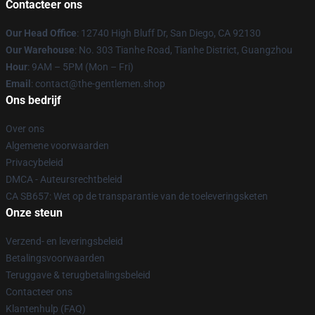
Contacteer ons
Our Head Office
: 12740 High Bluff Dr, San Diego, CA 92130
Our Warehouse
: No. 303 Tianhe Road, Tianhe District, Guangzhou
Hour
: 9AM – 5PM (Mon – Fri)
Email
: contact@the-gentlemen.shop
Ons bedrijf
Over ons
Algemene voorwaarden
Privacybeleid
DMCA - Auteursrechtbeleid
CA SB657: Wet op de transparantie van de toeleveringsketen
Onze steun
Verzend- en leveringsbeleid
Betalingsvoorwaarden
Teruggave & terugbetalingsbeleid
Contacteer ons
Klantenhulp (FAQ)