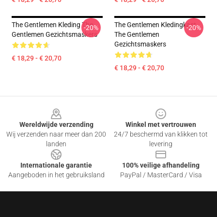
The Gentlemen Kleding The
The Gentlemen Kledingkast
-20%
-20%
Gentlemen Gezichtsmaskers
The Gentlemen
Gezichtsmaskers
€ 18,29 - € 20,70
€ 18,29 - € 20,70
Footer
Wereldwijde verzending
Winkel met vertrouwen
Wij verzenden naar meer dan 200
24/7 beschermd van klikken tot
landen
levering
Internationale garantie
100% veilige afhandeling
Aangeboden in het gebruiksland
PayPal / MasterCard / Visa