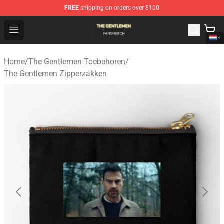
FREE
shipping on orders over $100
The Gentlemen Shop - Official The Gentlemen Merchandi
Open menu
Home
/
The Gentlemen Toebehoren
/
The Gentlemen Zipperzakken