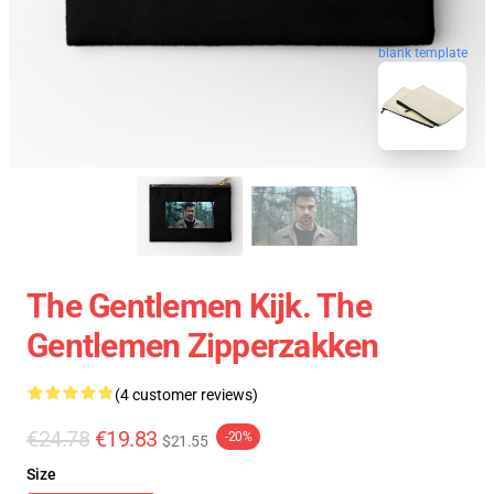
blank template
The Gentlemen Kijk. The
Gentlemen Zipperzakken
(4 customer reviews)
€24.78
€19.83
-20%
$21.55
Size