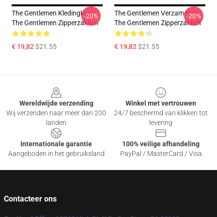
The Gentlemen Kledingkast
The Gentlemen Verzameling
-20%
-20%
The Gentlemen Zipperzakken
The Gentlemen Zipperzakken
€ 19,82
$21.55
€ 19,82
$21.55
Footer
Wereldwijde verzending
Winkel met vertrouwen
Wij verzenden naar meer dan 200
24/7 beschermd van klikken tot
landen
levering
Internationale garantie
100% veilige afhandeling
Aangeboden in het gebruiksland
PayPal / MasterCard / Visa
Contacteer ons