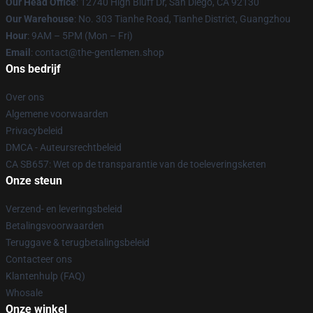
Our Head Office
: 12740 High Bluff Dr, San Diego, CA 92130
Our Warehouse
: No. 303 Tianhe Road, Tianhe District, Guangzhou
Hour
: 9AM – 5PM (Mon – Fri)
Email
: contact@the-gentlemen.shop
Ons bedrijf
Over ons
Algemene voorwaarden
Privacybeleid
DMCA - Auteursrechtbeleid
CA SB657: Wet op de transparantie van de toeleveringsketen
Onze steun
Verzend- en leveringsbeleid
Betalingsvoorwaarden
Teruggave & terugbetalingsbeleid
Contacteer ons
Klantenhulp (FAQ)
Whosale
Onze winkel