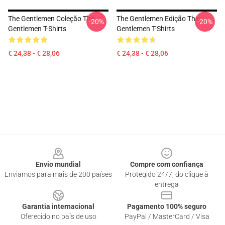
The Gentlemen Coleção The
The Gentlemen Edição The
-20%
-20%
Gentlemen T-Shirts
Gentlemen T-Shirts
€ 24,38 - € 28,06
€ 24,38 - € 28,06
Footer
Envio mundial
Compre com confiança
Enviamos para mais de 200 países
Protegido 24/7, do clique à
entrega
Garantia internacional
Pagamento 100% seguro
Oferecido no país de uso
PayPal / MasterCard / Visa