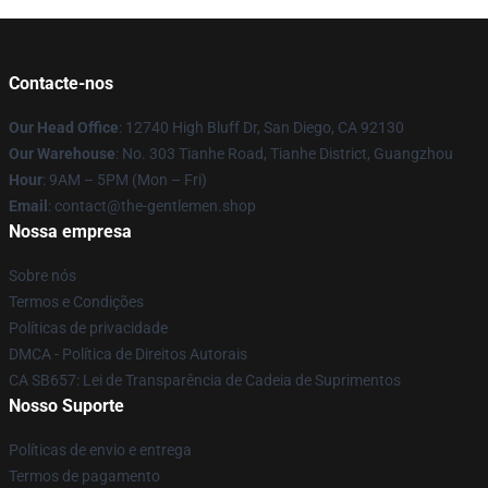
Contacte-nos
Our Head Office
: 12740 High Bluff Dr, San Diego, CA 92130
Our Warehouse
: No. 303 Tianhe Road, Tianhe District, Guangzhou
Hour
: 9AM – 5PM (Mon – Fri)
Email
: contact@the-gentlemen.shop
Nossa empresa
Sobre nós
Termos e Condições
Políticas de privacidade
DMCA - Política de Direitos Autorais
CA SB657: Lei de Transparência de Cadeia de Suprimentos
Nosso Suporte
Políticas de envio e entrega
Termos de pagamento