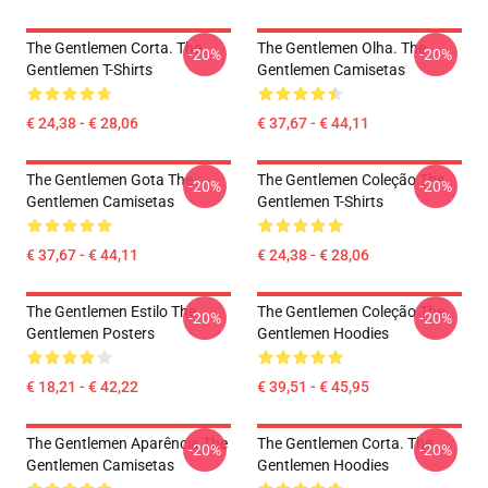
The Gentlemen Corta. The
The Gentlemen Olha. The
-20%
-20%
Gentlemen T-Shirts
Gentlemen Camisetas
€ 24,38 - € 28,06
€ 37,67 - € 44,11
The Gentlemen Gota The
The Gentlemen Coleção The
-20%
-20%
Gentlemen Camisetas
Gentlemen T-Shirts
€ 37,67 - € 44,11
€ 24,38 - € 28,06
The Gentlemen Estilo The
The Gentlemen Coleção The
-20%
-20%
Gentlemen Posters
Gentlemen Hoodies
€ 18,21 - € 42,22
€ 39,51 - € 45,95
The Gentlemen Aparência The
The Gentlemen Corta. The
-20%
-20%
Gentlemen Camisetas
Gentlemen Hoodies