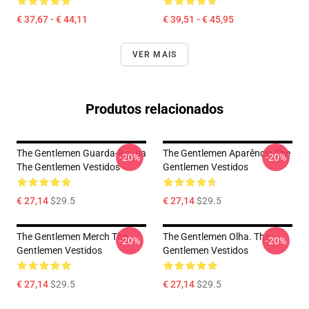
€ 37,67 - € 44,11
€ 39,51 - € 45,95
VER MAIS
Produtos relacionados
The Gentlemen Guarda-Roupa
The Gentlemen Aparência The
-20%
-20%
The Gentlemen Vestidos
Gentlemen Vestidos
€ 27,14
$29.5
€ 27,14
$29.5
The Gentlemen Merch The
The Gentlemen Olha. The
-20%
-20%
Gentlemen Vestidos
Gentlemen Vestidos
€ 27,14
$29.5
€ 27,14
$29.5