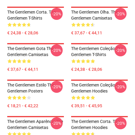
The Gentlemen Corta. The
The Gentlemen Olha. The
-20%
-20%
Gentlemen T-Shirts
Gentlemen Camisetas
€ 24,38 - € 28,06
€ 37,67 - € 44,11
The Gentlemen Gota The
The Gentlemen Coleção The
-20%
-20%
Gentlemen Camisetas
Gentlemen T-Shirts
€ 37,67 - € 44,11
€ 24,38 - € 28,06
The Gentlemen Estilo The
The Gentlemen Coleção The
-20%
-20%
Gentlemen Posters
Gentlemen Hoodies
€ 18,21 - € 42,22
€ 39,51 - € 45,95
The Gentlemen Aparência The
The Gentlemen Corta. The
-20%
-20%
Gentlemen Camisetas
Gentlemen Hoodies