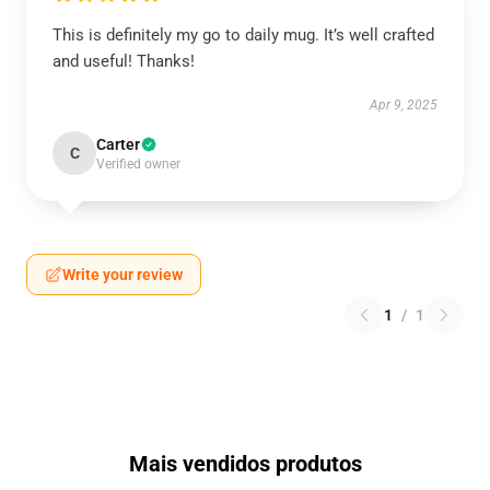
This is definitely my go to daily mug. It’s well crafted
and useful! Thanks!
Apr 9, 2025
Carter
C
Verified owner
Write your review
1
/
1
Mais vendidos produtos