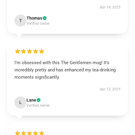
Apr 14, 2025
Thomas
T
Verified owner
I’m obsessed with this The Gentlemen mug! It’s
incredibly pretty and has enhanced my tea-drinking
moments significantly.
Apr 12, 2025
Lane
L
Verified owner