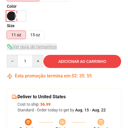
Color
Size
11 oz
15 oz
Ver guia de tamanhos
Quantity
ADICIONAR AO CARRINHO
Esta promoção termina em
02
:
35
:
55
Deliver to United States
Cost to ship:
$6.99
Standard - Order today to get by
Aug. 15 - Aug. 22