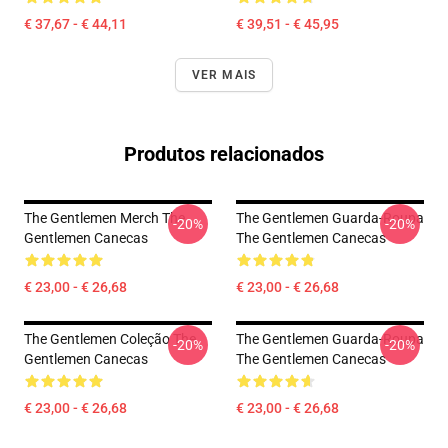
€ 37,67 - € 44,11
€ 39,51 - € 45,95
VER MAIS
Produtos relacionados
The Gentlemen Merch The
The Gentlemen Guarda-Roupa
-20%
-20%
Gentlemen Canecas
The Gentlemen Canecas
€ 23,00 - € 26,68
€ 23,00 - € 26,68
The Gentlemen Coleção The
The Gentlemen Guarda-Roupa
-20%
-20%
Gentlemen Canecas
The Gentlemen Canecas
€ 23,00 - € 26,68
€ 23,00 - € 26,68