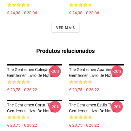
€ 24,38 - € 28,06
€ 24,38 - € 28,06
VER MAIS
Produtos relacionados
The Gentlemen Coleção The
The Gentlemen Aparência The
-20%
-20%
Gentlemen Livro De Notas
Gentlemen Livro De Notas
€ 23,75 - € 26,22
€ 23,75 - € 26,22
The Gentlemen Corta. The
The Gentlemen Estilo The
-20%
-20%
Gentlemen Livro De Notas
Gentlemen Livro De Notas
€ 23,75 - € 26,22
€ 23,75 - € 26,22