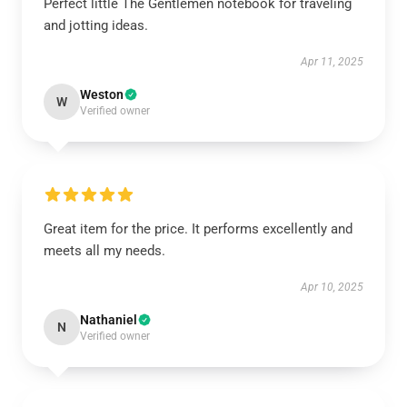
Perfect little The Gentlemen notebook for traveling
and jotting ideas.
Apr 11, 2025
Weston
W
Verified owner
Great item for the price. It performs excellently and
meets all my needs.
Apr 10, 2025
Nathaniel
N
Verified owner