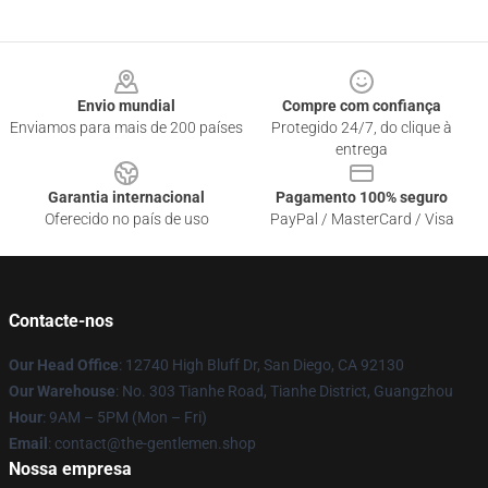
Footer
Envio mundial
Compre com confiança
Enviamos para mais de 200 países
Protegido 24/7, do clique à
entrega
Garantia internacional
Pagamento 100% seguro
Oferecido no país de uso
PayPal / MasterCard / Visa
Contacte-nos
Our Head Office
: 12740 High Bluff Dr, San Diego, CA 92130
Our Warehouse
: No. 303 Tianhe Road, Tianhe District, Guangzhou
Hour
: 9AM – 5PM (Mon – Fri)
Email
: contact@the-gentlemen.shop
Nossa empresa