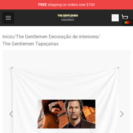
FREE
shipping on orders over $100
The Gentlemen Shop - Official The Gentlemen Merchandi
Open menu
Início
/
The Gentlemen Decoração de interiores
/
The Gentlemen Tapeçarias