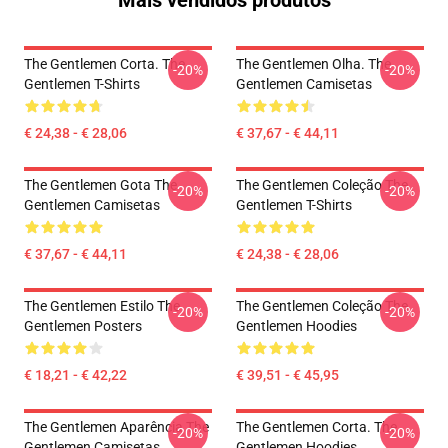
Mais vendidos produtos
The Gentlemen Corta. The
The Gentlemen Olha. The
-20%
-20%
Gentlemen T-Shirts
Gentlemen Camisetas
€ 24,38 - € 28,06
€ 37,67 - € 44,11
The Gentlemen Gota The
The Gentlemen Coleção The
-20%
-20%
Gentlemen Camisetas
Gentlemen T-Shirts
€ 37,67 - € 44,11
€ 24,38 - € 28,06
The Gentlemen Estilo The
The Gentlemen Coleção The
-20%
-20%
Gentlemen Posters
Gentlemen Hoodies
€ 18,21 - € 42,22
€ 39,51 - € 45,95
The Gentlemen Aparência The
The Gentlemen Corta. The
-20%
-20%
Gentlemen Camisetas
Gentlemen Hoodies