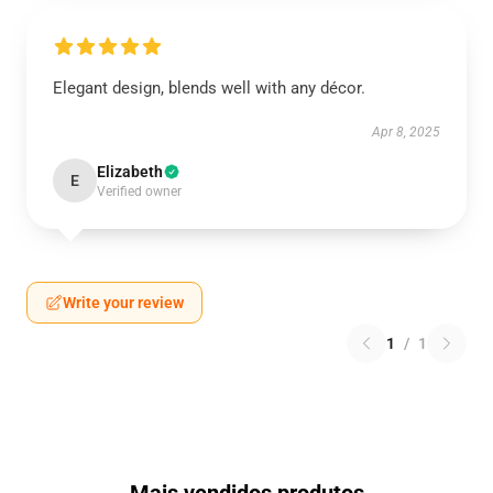
Elegant design, blends well with any décor.
Apr 8, 2025
Elizabeth
E
Verified owner
Write your review
1
/
1