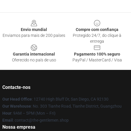
Footer
Envio mundial
Compre com confiança
Enviamos para mais de 200 países
Protegido 24/7, do clique à
entrega
Garantia internacional
Pagamento 100% seguro
Oferecido no país de uso
PayPal / MasterCard / Visa
Contacte-nos
Our Head Office
: 12740 High Bluff Dr, San Diego, CA 92130
Our Warehouse
: No. 303 Tianhe Road, Tianhe District, Guangzhou
Hour
: 9AM – 5PM (Mon – Fri)
Email
: contact@the-gentlemen.shop
Nossa empresa