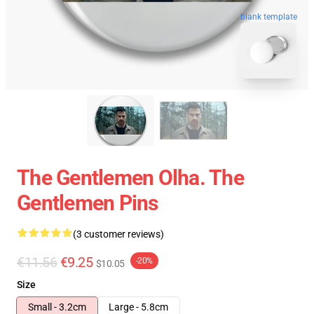
blank template
The Gentlemen Olha. The
Gentlemen Pins
(3 customer reviews)
€11.56
€9.25
-20%
$10.05
Size
Small - 3.2cm
Large - 5.8cm