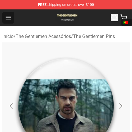
FREE
shipping on orders over $100
The Gentlemen Shop - Official The Gentlemen Merchandi
Open menu
Início
/
The Gentlemen Acessórios
/
The Gentlemen Pins