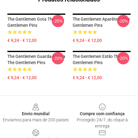
The Gentlemen Gota The
The Gentlemen Aparência The
-20%
-20%
Gentlemen Pins
Gentlemen Pins
€ 9,24 - € 12,00
€ 9,24 - € 12,00
The Gentlemen Guarda-Roupa
The Gentlemen Estilo The
-20%
-20%
The Gentlemen Pins
Gentlemen Pins
€ 9,24 - € 12,00
€ 9,24 - € 12,00
Footer
Envio mundial
Compre com confiança
Enviamos para mais de 200 países
Protegido 24/7, do clique à
entrega