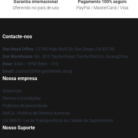
Garantia internacional
Pagamento 100% seguro
Oferecido no país de uso
PayPal / MasterCard / Visa
Contacte-nos
Our Head Office
: 12740 High Bluff Dr, San Diego, CA 92130
Our Warehouse
: No. 303 Tianhe Road, Tianhe District, Guangzhou
Hour
: 9AM – 5PM (Mon – Fri)
Email
: contact@the-gentlemen.shop
Nossa empresa
Sobre nós
Termos e Condições
Políticas de privacidade
DMCA - Política de Direitos Autorais
CA SB657: Lei de Transparência de Cadeia de Suprimentos
Nosso Suporte