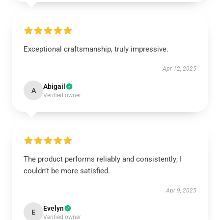
Exceptional craftsmanship, truly impressive.
Apr 12, 2025
Abigail
A
Verified owner
The product performs reliably and consistently; I
couldn’t be more satisfied.
Apr 9, 2025
Evelyn
E
Verified owner