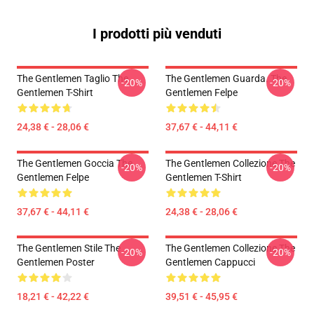
I prodotti più venduti
The Gentlemen Taglio The
The Gentlemen Guarda. The
-20%
-20%
Gentlemen T-Shirt
Gentlemen Felpe
24,38 € - 28,06 €
37,67 € - 44,11 €
The Gentlemen Goccia The
The Gentlemen Collezione The
-20%
-20%
Gentlemen Felpe
Gentlemen T-Shirt
37,67 € - 44,11 €
24,38 € - 28,06 €
The Gentlemen Stile The
The Gentlemen Collezione The
-20%
-20%
Gentlemen Poster
Gentlemen Cappucci
18,21 € - 42,22 €
39,51 € - 45,95 €