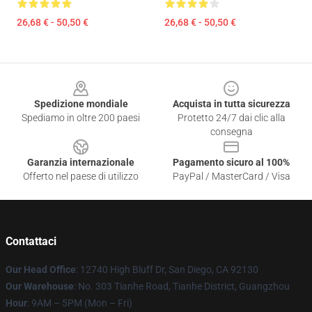
26,68 € - 50,50 €
26,68 € - 50,50 €
Footer
Spedizione mondiale
Acquista in tutta sicurezza
Spediamo in oltre 200 paesi
Protetto 24/7 dai clic alla
consegna
Garanzia internazionale
Pagamento sicuro al 100%
Offerto nel paese di utilizzo
PayPal / MasterCard / Visa
Contattaci
Our Head Office
: 12740 High Bluff Dr, San Diego, CA 92130
Our Warehouse
: No. 303 Tianhe Road, Tianhe District, Guangzhou
Hour
: 9AM – 5PM (Mon – Fri)