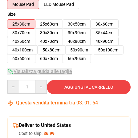
Mouse Pad
LED Mouse Pad
Size
25x30cm
25x60cm
30x50cm
30x60cm
30x70cm
30x80cm
30x90cm
35x44cm
40x60cm
40x70cm
40x80cm
40x90cm
40x100cm
50x80cm
50x90cm
50x100cm
60x60cm
60x70cm
60x90cm
Visualizza guida alle taglie
Quantity
AGGIUNGI AL CARRELLO
Questa vendita termina tra
03
:
01
:
53
Deliver to United States
Cost to ship:
$6.99