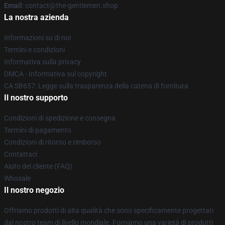
Email
: contact@the-gentlemen.shop
La nostra azienda
Informazioni su di noi
Termini e condizioni
Informativa sulla privacy
DMCA - Informativa sul copyright
CA SB657: Legge sulla trasparenza della catena di fornitura
Il nostro supporto
Condizioni di spedizione e consegna
Termini di pagamento
Condizioni di ritorno e rimborso
Contattaci
Aiuto del cliente (FAQ)
Whosale
Il nostro negozio
Offriamo prodotti di alta qualità che sono specificamente progettati
dal nostro team di livello mondiale. Forniamo una varietà di prodotti