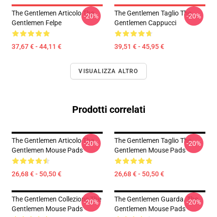
The Gentlemen Articolo The
The Gentlemen Taglio The
-20%
-20%
Gentlemen Felpe
Gentlemen Cappucci
37,67 € - 44,11 €
39,51 € - 45,95 €
VISUALIZZA ALTRO
Prodotti correlati
The Gentlemen Articolo The
The Gentlemen Taglio The
-20%
-20%
Gentlemen Mouse Pads
Gentlemen Mouse Pads
26,68 € - 50,50 €
26,68 € - 50,50 €
The Gentlemen Collezione The
The Gentlemen Guarda. The
-20%
-20%
Gentlemen Mouse Pads
Gentlemen Mouse Pads