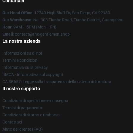
Contattaci
Our Head Office
: 12740 High Bluff Dr, San Diego, CA 92130
Our Warehouse
: No. 303 Tianhe Road, Tianhe District, Guangzhou
Hour
: 9AM – 5PM (Mon – Fri)
Email
: contact@the-gentlemen.shop
La nostra azienda
Informazioni su di noi
Termini e condizioni
Informativa sulla privacy
DMCA - Informativa sul copyright
CA SB657: Legge sulla trasparenza della catena di fornitura
Il nostro supporto
Condizioni di spedizione e consegna
Termini di pagamento
Condizioni di ritorno e rimborso
Contattaci
Aiuto del cliente (FAQ)