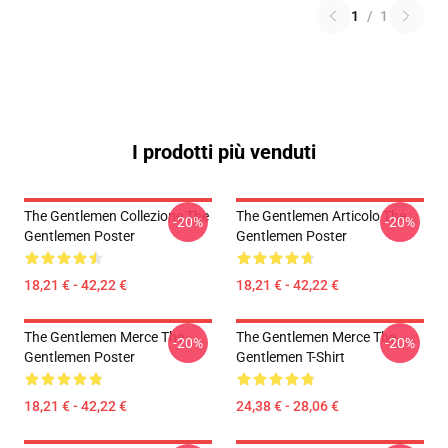
1
/
1
I prodotti più venduti
The Gentlemen Collezione The
The Gentlemen Articolo The
-20%
-20%
Gentlemen Poster
Gentlemen Poster
18,21 € - 42,22 €
18,21 € - 42,22 €
The Gentlemen Merce The
The Gentlemen Merce The
-20%
-20%
Gentlemen Poster
Gentlemen T-Shirt
18,21 € - 42,22 €
24,38 € - 28,06 €