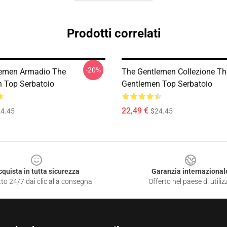
Prodotti correlati
-20%
lemen Armadio The
The Gentlemen Collezione Th
 Top Serbatoio
Gentlemen Top Serbatoio
22,49 €
4.45
$24.45
cquista in tutta sicurezza
Garanzia internazional
to 24/7 dai clic alla consegna
Offerto nel paese di utiliz