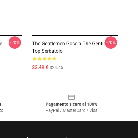
-20%
-20%
e
The Gentlemen Goccia The Gentlemen
Top Serbatoio
22,49 €
$24.45
e
Pagamento sicuro al 100%
zo
PayPal / MasterCard / Visa