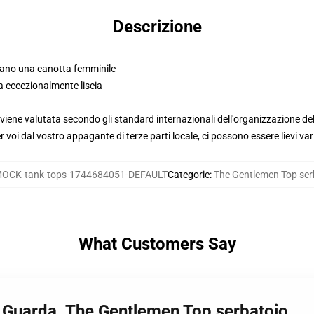
Descrizione
mano una canotta femminile
a eccezionalmente liscia
viene valutata secondo gli standard internazionali dell'organizzazione de
voi dal vostro appagante di terze parti locale, ci possono essere lievi var
OCK-tank-tops-1744684051-DEFAULT
Categorie
:
The Gentlemen Top ser
What Customers Say
 Guarda. The Gentlemen Top serbatoio