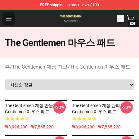
FREE
shipping on orders over $100
The Gentlemen Shop - Official The Gentlemen Merchandi
Open menu
The Gentlemen 마우스 패드
홈
/
The Gentlemen 제품 정보
/
The Gentlemen 마우스 패드
The Gentlemen 계정 만들기 The
The Gentlemen 계정 관리 The
-20%
-20%
Gentlemen 마우스 패드
Gentlemen 마우스 패드
₩3,996,200 - ₩7,565,220
₩3,996,200 - ₩7,565,220