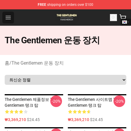
FREE
shipping on orders over $100
The Gentlemen Shop - Official The Gentlemen Merchandi
Open menu
The Gentlemen 운동 장치
홈
/
The Gentlemen 운동 장치
The Gentlemen 제품정보 The
The Gentlemen 사이트맵 The
-20%
-20%
Gentlemen 탱크 탑
Gentlemen 탱크 탑
₩3,369,210
$24.45
₩3,369,210
$24.45