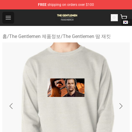
FREE
shipping on orders over $100
The Gentlemen Shop - Official The Gentlemen Merchandi
Open menu
홈
/
The Gentlemen 제품정보
/
The Gentlemen 땀 재킷