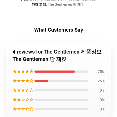
카테고리
:
The Gentlemen 땀 재킷
,
What Customers Say
4 reviews for The Gentlemen 제품정보
The Gentlemen 땀 재킷
★★★★★
75%
★★★★☆
25%
★★★☆☆
0%
★★☆☆☆
0%
★☆☆☆☆
0%