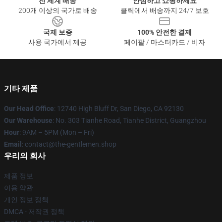
전 세계 배송
안심하고 쇼핑하세요
200개 이상의 국가로 배송
클릭에서 배송까지 24/7 보호
국제 보증
100% 안전한 결제
사용 국가에서 제공
페이팔 / 마스터카드 / 비자
기타 제품
Our Head Office
: 12740 High Bluff Dr, San Diego, CA 92130
Our Warehouse
: No. 303 Tianhe Road, Tianhe District, Guangzhou
Hour
: 9AM – 5PM (Mon – Fri)
Email
: contact@the-gentlemen.shop
우리의 회사
제품 정보
이용 약관
개인 정보 정책
DMCA - 저작권 정책