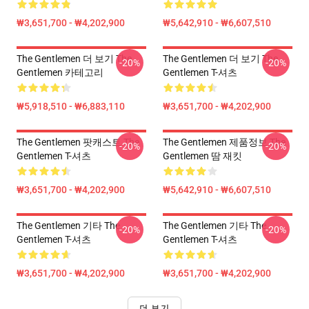
₩3,651,700 - ₩4,202,900
₩5,642,910 - ₩6,607,510
The Gentlemen 더 보기 The
The Gentlemen 더 보기 The
-20%
-20%
Gentlemen 카테고리
Gentlemen T-셔츠
₩5,918,510 - ₩6,883,110
₩3,651,700 - ₩4,202,900
The Gentlemen 팟캐스트 The
The Gentlemen 제품정보 The
-20%
-20%
Gentlemen T-셔츠
Gentlemen 땀 재킷
₩3,651,700 - ₩4,202,900
₩5,642,910 - ₩6,607,510
The Gentlemen 기타 The
The Gentlemen 기타 The
-20%
-20%
Gentlemen T-셔츠
Gentlemen T-셔츠
₩3,651,700 - ₩4,202,900
₩3,651,700 - ₩4,202,900
더 보기