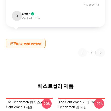
Apr 8, 2025
Owen
O
Verified owner
Write your review
1
/
1
베스트셀러 제품
The Gentlemen 팟캐스트 The
The Gentlemen 기타 The
-20%
-20%
Gentlemen T-셔츠
Gentlemen 땀 재킷