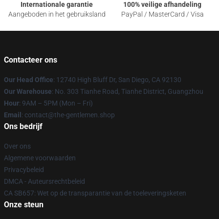
Internationale garantie
100% veilige afhandeling
Aangeboden in het gebruiksland
PayPal / MasterCard / Visa
Contacteer ons
Our Head Office
: 12740 High Bluff Dr, San Diego, CA 92130
Our Warehouse
: No. 303 Tianhe Road, Tianhe District, Guangzhou
Hour
: 9AM – 5PM (Mon – Fri)
Email
: contact@the-gentlemen.shop
Ons bedrijf
Over ons
Algemene voorwaarden
Privacybeleid
DMCA - Auteursrechtbeleid
CA SB657: Wet op de transparantie van de toeleveringsketen
Onze steun