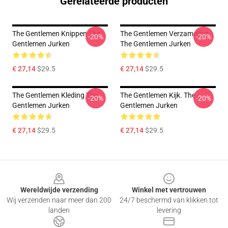
Gerelateerde producten
The Gentlemen Knippen The
The Gentlemen Verzameling
-20%
-20%
Gentlemen Jurken
The Gentlemen Jurken
€ 27,14
$29.5
€ 27,14
$29.5
The Gentlemen Kleding The
The Gentlemen Kijk. The
-20%
-20%
Gentlemen Jurken
Gentlemen Jurken
€ 27,14
$29.5
€ 27,14
$29.5
Footer
Wereldwijde verzending
Winkel met vertrouwen
Wij verzenden naar meer dan 200
24/7 beschermd van klikken tot
landen
levering