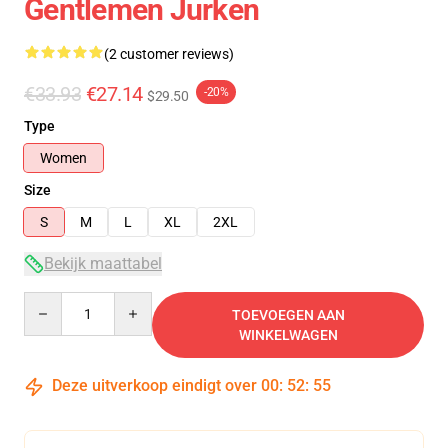
Gentlemen Jurken
(2 customer reviews)
€33.93
€27.14
-20%
$29.50
Type
Women
Size
S
M
L
XL
2XL
Bekijk maattabel
Quantity
TOEVOEGEN AAN
WINKELWAGEN
Deze uitverkoop eindigt over
00
:
52
:
54