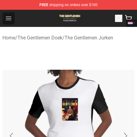
FREE
shipping on orders over $100
The Gentlemen Shop - Official The Gentlemen Merchandi
Open menu
Home
/
The Gentlemen Doek
/
The Gentlemen Jurken