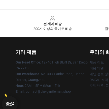
Footer
전 세계 배송
200개 이상의 국가로 배송
클
기타 제품
우리의 
Our Head Office
: 12740 High Bluff Dr, San Diego,
제품 정보
CA 92130
이용 약관
Our Warehouse
: No. 303 Tianhe Road, Tianhe
개인 정보 정
District, Guangzhou
DMCA - 저
Hour
: 9AM – 5PM (Mon – Fri)
모델 번호: 
Email
: contact@the-gentlemen.shop
UNLOCK
10% OFF