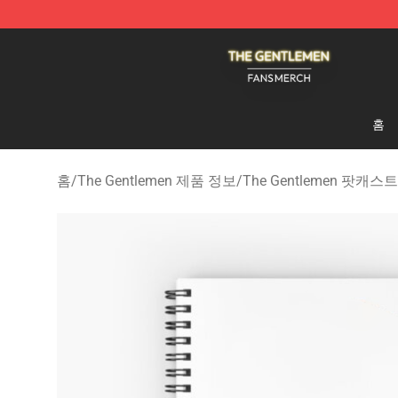
The Gentlemen Shop - Official The Gentlemen Merchan
홈
홈
/
The Gentlemen 제품 정보
/
The Gentlemen 팟캐스트