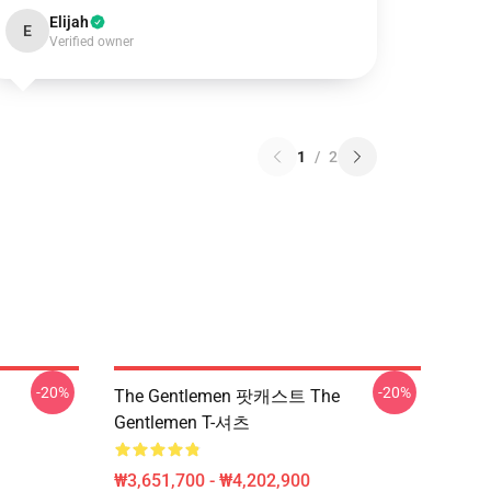
Elijah
E
Verified owner
1
/
2
-20%
-20%
The Gentlemen 팟캐스트 The
Gentlemen T-셔츠
₩3,651,700 - ₩4,202,900