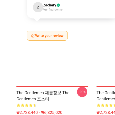
Zachary
Z
Verified owner
Write your review
-20%
The Gentlemen 제품정보 The
The Gen
Gentlemen 포스터
Gentlem
₩2,728,440 - ₩6,325,020
₩2,728,44