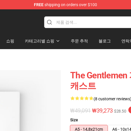
FREE
shipping on orders over $100
dise Store
쇼핑
카테고리별 쇼핑
주문 추적
블로그
연락
The Gentleme
캐스트
(8 customer reviews
₩49,091
₩39,273
$28.50
Size
A5 - 14,8x21cm
A6 - 10x1